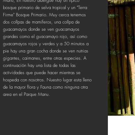
Manu, En nuestro albergue hay un típico
bosque primario de selva tropical y un "Terra
Firme" Bosque Primario. Muy cerca tenemos
dos collpas de mamíferos, una collpa de
guacamayos donde se ven guacamayos
grandes como el guacamayo rojo, así como
guacamayos rojos y verdes y a 50 minutos a
pie hay una gran cocha donde se ven nutrias
gigantes, caimanes, entre otras especies. A
continuación hay una lista de todas las
actividades que puede hacer mientras se
hospeda con nosotros. Nuestro lugar esta lleno
de la mayor flora y Fauna como ninguna otra
area en el Parque Manu.