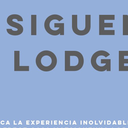
tsigue
Lodg
ca la experiencia inolvidabl