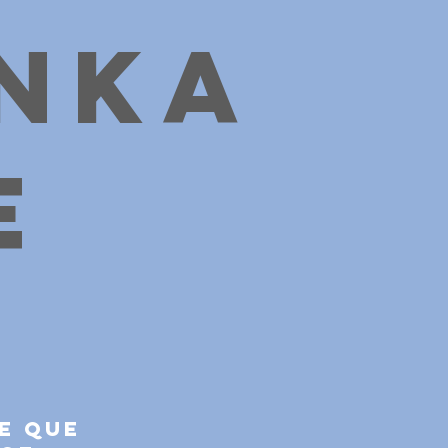
nka
e
e que