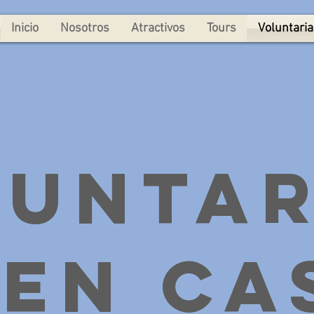
Inicio
Nosotros
Atractivos
Tours
Voluntari
luntar
 en Ca