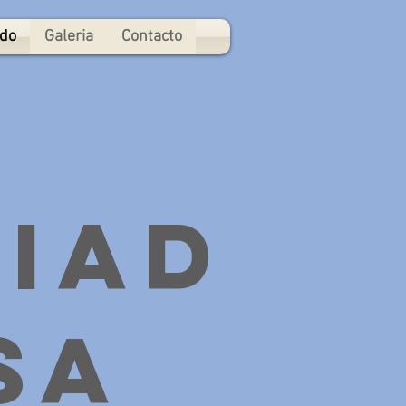
ado
Galeria
Contacto
iad
sa